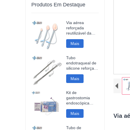
Produtos Em Destaque
Via aérea
reforçada
reutilizável da
máscara da
laringe do
Mais
silicone
Tubo
endotraqueal de
silicone reforçado
descartável
Mais
Kit de
gastrostomia
endoscópica
percutânea
Mais
Via a
Tubo de