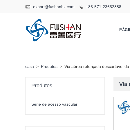

export@fushanhz.com
+86-571-23652388

PÁGI
casa
>
Produtos
>
Via aérea reforçada descartável da
Via 
Produtos
Série de acesso vascular