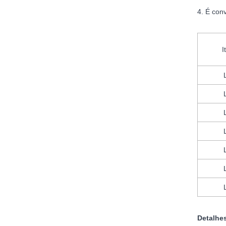
4. É conv
I
Detalhe