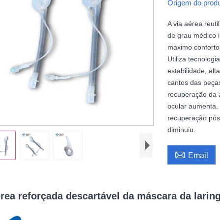
Origem do prod
A via aérea reuti
de grau médico 
máximo conforto 
Utiliza tecnolog
estabilidade, alt
cantos das peça
recuperação da a
ocular aumenta, 
recuperação pós-
diminuiu.

Email
érea reforçada descartável da máscara da laring