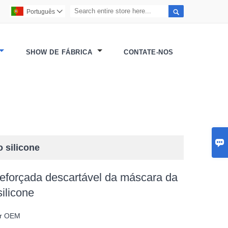

Português

SHOW DE FÁBRICA
CONTATE-NOS

o silicone
reforçada descartável da máscara da
silicone
or OEM