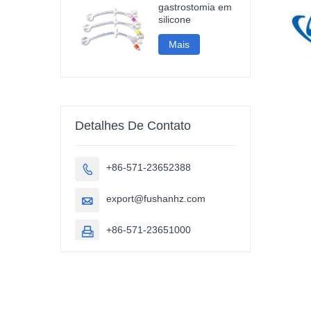
gastrostomia em
silicone
Mais
Detalhes De Contato
+86-571-23652388

export@fushanhz.com

+86-571-23651000
