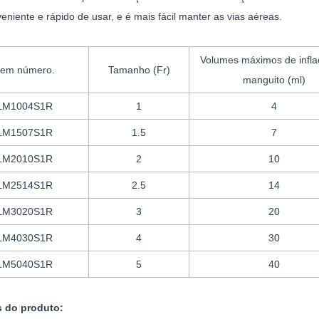
eniente e rápido de usar, e é mais fácil manter as vias aéreas.
Volumes máximos de infla
tem número.
Tamanho (Fr)
manguito (ml)
LM1004S1R
1
4
LM1507S1R
1.5
7
LM2010S1R
2
10
LM2514S1R
2.5
14
LM3020S1R
3
20
LM4030S1R
4
30
LM5040S1R
5
40
s do produto: