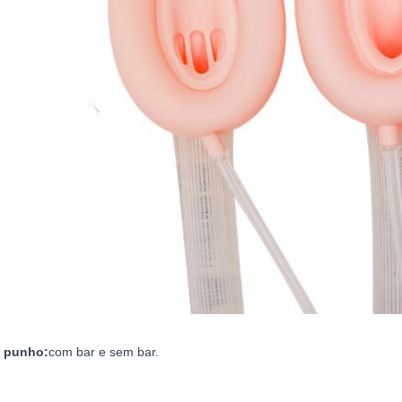
e punho:
com bar e sem bar.