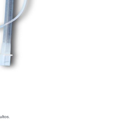
ltos.