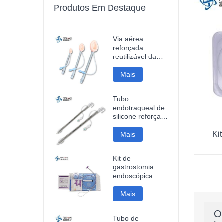
Produtos Em Destaque
Via aérea
reforçada
reutilizável da
máscara da
laringe do
Mais
silicone
Tubo
endotraqueal de
silicone reforçado
descartável
Ki
Mais
Kit de
gastrostomia
endoscópica
percutânea
Mais
O
Tubo de