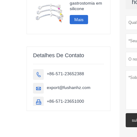
h
gastrostomia em
silicone
Mais
Detalhes De Contato
+86-571-23652388

export@fushanhz.com

+86-571-23651000

su