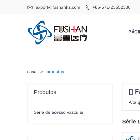

export@fushanhz.com
+86-571-23652388

PÁGI
casa
>
produtos
[] 
Produtos
Alta 
Série de acesso vascular
Série 