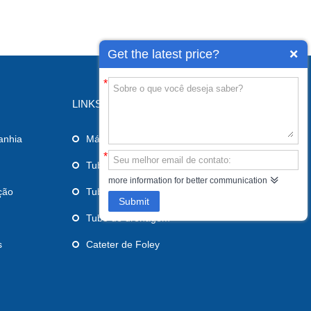
Get the latest price?
*
LINKS
anhia
Máscara laríngea das vias aéreas
*
Tubo endotraqueal
more information for better communication
ção
Tubo de alimentação
Submit
Tubo de drenagem
s
Cateter de Foley