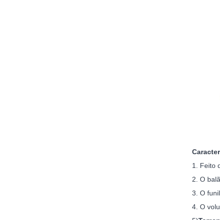
Caracter
1. Feito
2. O bal
3. O fun
4. O vol