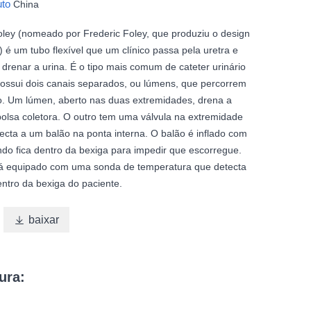
uto
China
oley (nomeado por Frederic Foley, que produziu o design
) é um tubo flexível que um clínico passa pela uretra e
 drenar a urina. É o tipo mais comum de cateter urinário
possui dois canais separados, ou lúmens, que percorrem
. Um lúmen, aberto nas duas extremidades, drena a
olsa coletora. O outro tem uma válvula na extremidade
ecta a um balão na ponta interna. O balão é inflado com
ndo fica dentro da bexiga para impedir que escorregue.
tá equipado com uma sonda de temperatura que detecta
ntro da bexiga do paciente.

baixar
ura: