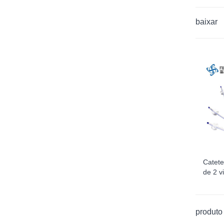
baixar
Catete
de 2 v
produto