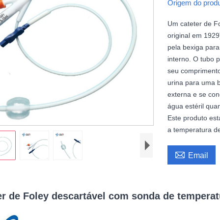
Origem do prod
Um cateter de F
original em 1929
pela bexiga para
interno. O tubo 
seu comprimento
urina para uma b
externa e se con
água estéril qua
Este produto es
a temperatura de

Email
er de Foley descartável com sonda de temperat