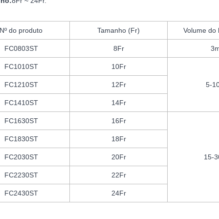
ho:
8Fr ~ 24Fr.
Nº do produto
Tamanho (Fr)
Volume do 
FC0803ST
8Fr
3m
FC1010ST
10Fr
FC1210ST
12Fr
5-1
FC1410ST
14Fr
FC1630ST
16Fr
FC1830ST
18Fr
FC2030ST
20Fr
15-3
FC2230ST
22Fr
FC2430ST
24Fr