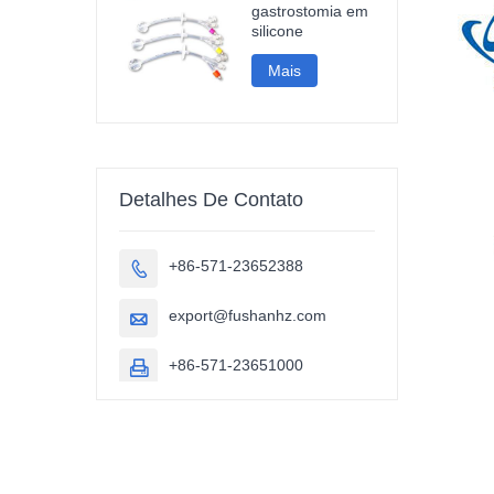
gastrostomia em
silicone
Mais
Detalhes De Contato
+86-571-23652388

export@fushanhz.com

+86-571-23651000
