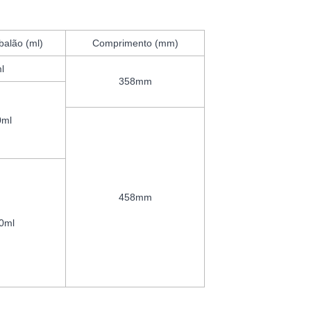
balão (ml)
Comprimento (mm)
l
358mm
0ml
458mm
0ml