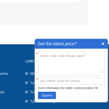
Get the latest price?
*
LINKS
anhia
Máscara laríngea das vias aéreas
*
Tubo endotraqueal
more information for better communication
ção
Tubo de alimentação
Submit
Tubo de drenagem