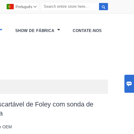

Português

SHOW DE FÁBRICA
CONTATE-NOS

scartável de Foley com sonda de
a
or OEM