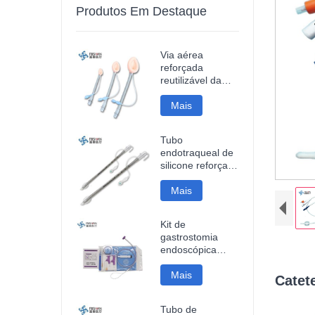
Produtos Em Destaque
Via aérea
reforçada
reutilizável da
máscara da
laringe do
Mais
silicone
Tubo
endotraqueal de
silicone reforçado
descartável
Mais
Kit de
gastrostomia
endoscópica
percutânea
Mais
Catet
Tubo de