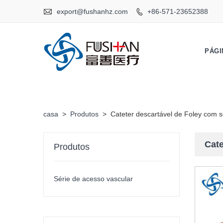

export@fushanhz.com
+86-571-23652388

PÁGI
casa
>
Produtos
>
Cateter descartável de Foley com 
Cate
Produtos
Série de acesso vascular