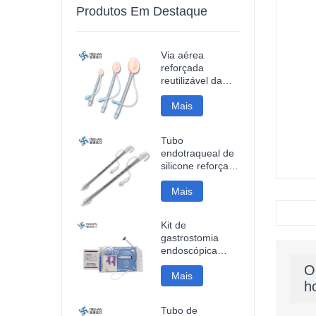
Produtos Em Destaque
Via aérea
reforçada
reutilizável da
máscara da
laringe do
Mais
silicone
Tubo
endotraqueal de
silicone reforçado
descartável
Mais
Kit de
gastrostomia
endoscópica
percutânea
O
Mais
h
Tubo de