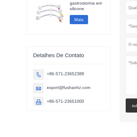
gastrostomia em
silicone
Mais
Detalhes De Contato
+86-571-23652388

export@fushanhz.com

+86-571-23651000

su