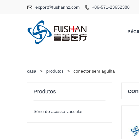

export@fushanhz.com
+86-571-23652388

PÁGI
casa
>
produtos
>
conector sem agulha
con
Produtos
Série de acesso vascular