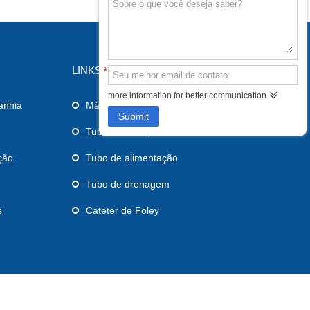
LINKS
*
more information for better communication
anhia
Máscara laríngea das vias aéreas
Submit
Tubo endotraqueal
ção
Tubo de alimentação
Tubo de drenagem
s
Cateter de Foley