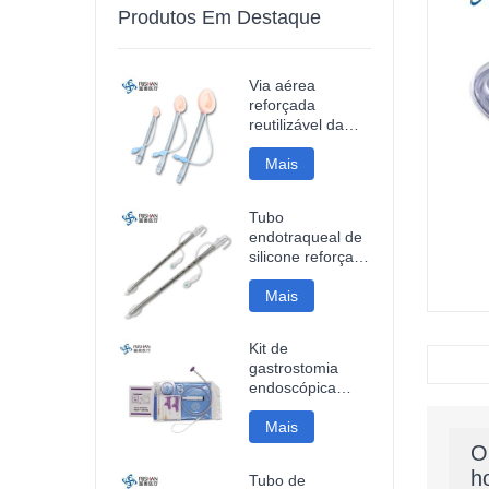
Produtos Em Destaque
Via aérea
reforçada
reutilizável da
máscara da
laringe do
Mais
silicone
Tubo
endotraqueal de
silicone reforçado
descartável
Mais
Kit de
gastrostomia
endoscópica
percutânea
Mais
O
h
Tubo de