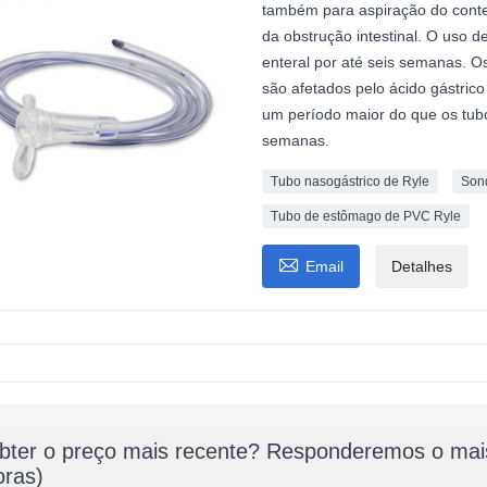
também para aspiração do cont
da obstrução intestinal. O uso 
enteral por até seis semanas. O
são afetados pelo ácido gástri
um período maior do que os tu
semanas.
Tubo nasogástrico de Ryle
Son
Tubo de estômago de PVC Ryle

Email
Detalhes
bter o preço mais recente? Responderemos o mais
oras)