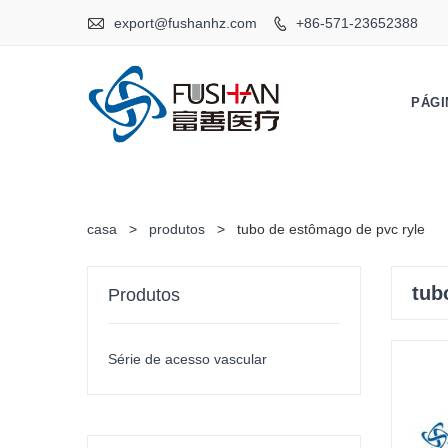

export@fushanhz.com
+86-571-23652388

PÁGI
casa
>
produtos
>
tubo de estômago de pvc ryle
tub
Produtos
Série de acesso vascular