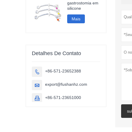
gastrostomia em
silicone
Mais
Detalhes De Contato
+86-571-23652388

export@fushanhz.com

+86-571-23651000

su