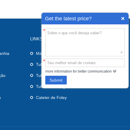
Get the latest price?
*
LINKS
anhia
Máscara laríngea das vias aéreas
*
Tubo endotraqueal
more information for better communication
ção
Tubo de alimentação
Submit
Tubo de drenagem
s
Cateter de Foley